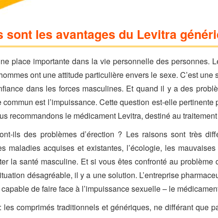
 sont les avantages du Levitra génér
une place importante dans la vie personnelle des personnes. Le
mmes ont une attitude particulière envers le sexe. C’est une so
fiance dans les forces masculines. Et quand il y a des prob
 commun est l’impuissance. Cette question est-elle pertinente 
us recommandons le médicament Levitra, destiné au traitement d
-ils des problèmes d’érection ? Les raisons sont très différ
es maladies acquises et existantes, l’écologie, les mauvaises
ter la santé masculine. Et si vous êtes confronté au problème d
ation désagréable, il y a une solution. L’entreprise pharmace
capable de faire face à l’impuissance sexuelle – le médicament
les comprimés traditionnels et génériques, ne différant que p