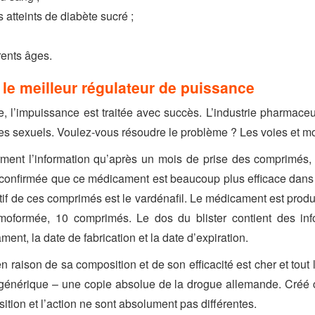
s atteints de diabète sucré ;
rents âges.
 le meilleur régulateur de puissance
le, l’impuissance est traitée avec succès. L’industrie pharma
es sexuels. Voulez-vous résoudre le problème ? Les voies et mo
rment l’information qu’après un mois de prise des comprimés, l
est confirmée que ce médicament est beaucoup plus efficace dans
actif de ces comprimés est le vardénafil. Le médicament est pro
oformée, 10 comprimés. Le dos du blister contient des info
ent, la date de fabrication et la date d’expiration.
 raison de sa composition et de son efficacité est cher et tout
générique – une copie absolue de la drogue allemande. Créé 
osition et l’action ne sont absolument pas différentes.