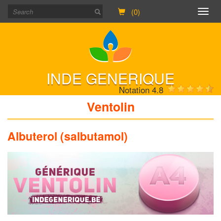
(0)
Togg
navig
INDE GENERIQUE
Notation 4.8
Ventolin
Albuterol (salbutamol)