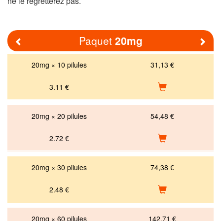
ne le regretterez pas.
Paquet
20mg
Previous
Nex
20mg × 10 pilules
31,13 €
3.11
€
20mg × 20 pilules
54,48 €
2.72
€
20mg × 30 pilules
74,38 €
2.48
€
20mg × 60 pilules
142,71 €