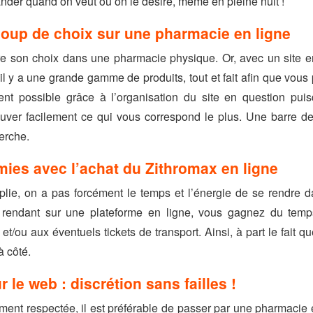
ander quand on veut où on le désire, même en pleine nuit !
oup de choix sur une pharmacie en ligne
aire son choix dans une pharmacie physique. Or, avec un site 
il y a une grande gamme de produits, tout et fait afin que vous
t possible grâce à l’organisation du site en question puis
rouver facilement ce qui vous correspond le plus. Une barre 
herche.
ies avec l’achat du Zithromax en ligne
lie, on a pas forcément le temps et l’énergie de se rendre da
rendant sur une plateforme en ligne, vous gagnez du temps
t/ou aux éventuels tickets de transport. Ainsi, à part le fait qu
 côté.
le web : discrétion sans failles !
alement respectée, il est préférable de passer par une pharmacie