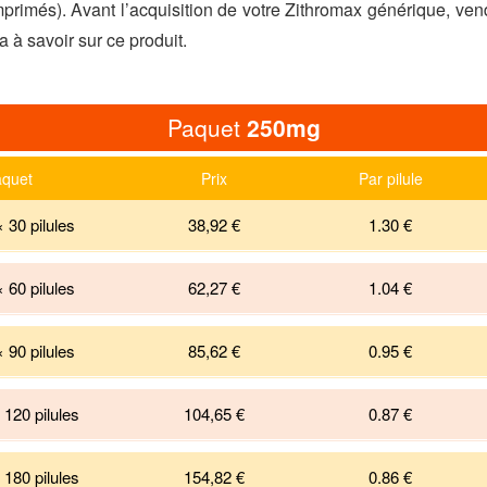
rimés). Avant l’acquisition de votre Zithromax générique, vend
a à savoir sur ce produit.
Paquet
250mg
quet
Prix
Par pilule
 30 pilules
38,92 €
1.30
€
 60 pilules
62,27 €
1.04
€
 90 pilules
85,62 €
0.95
€
120 pilules
104,65 €
0.87
€
180 pilules
154,82 €
0.86
€