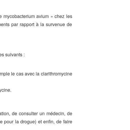
exe mycobacterium avium » chez les
ments par rapport à la survenue de
s suivants :
mple le cas avec la clarithromycine
ycine.
sation, de consulter un médecin, de
 pour la drogue) et enfin, de faire