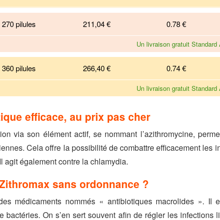
270 pilules
211,04 €
0.78
€
Un livraison gratuit Standard
360 pilules
266,40 €
0.74
€
Un livraison gratuit Standard
ique efficace, au prix pas cher
ion via son élément actif, se nommant l’azithromycine, perme
iennes. Cela offre la possibilité de combattre efficacement les i
l agit également contre la chlamydia.
u Zithromax sans ordonnance ?
 des médicaments nommés « antibiotiques macrolides ». Il es
 bactéries. On s’en sert souvent afin de régler les infections 