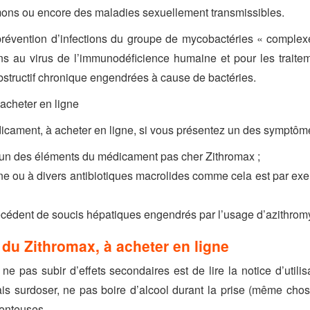
oumons ou encore des maladies sexuellement transmissibles.
 prévention d’infections du groupe de mycobactéries « compl
ons au virus de l’immunodéficience humaine et pour les traite
tructif chronique engendrées à cause de bactéries.
acheter en ligne
cament, à acheter en ligne, si vous présentez un des symptôme
 l’un des éléments du médicament pas cher Zithromax ;
ine ou à divers antibiotiques macrolides comme cela est par exe
técédent de soucis hépatiques engendrés par l’usage d’azithrom
 du Zithromax, à acheter en ligne
 ne pas subir d’effets secondaires est de lire la notice d’utili
is surdoser, ne pas boire d’alcool durant la prise (même chose
menteuses.