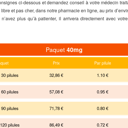
nsignes ci-dessous et demandez conseil à votre médecin traita
libre et pas cher, dans notre pharmacie en ligne, au prix d’env
 n’avez plus qu’à patienter, il arrivera directement avec votr
Paquet
40mg
quet
Prix
Par pilule
30 pilules
32,86 €
1.10
€
60 pilules
57,08 €
0.95
€
90 pilules
71,78 €
0.80
€
120 pilules
86,49 €
0.72
€