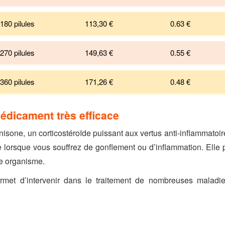
180 pilules
113,30 €
0.63
€
270 pilules
149,63 €
0.55
€
360 pilules
171,26 €
0.48
€
édicament très efficace
isone, un corticostéroïde puissant aux vertus anti-inflammatoir
 lorsque vous souffrez de gonflement ou d’inflammation. Ell
re organisme.
ermet d’intervenir dans le traitement de nombreuses maladi