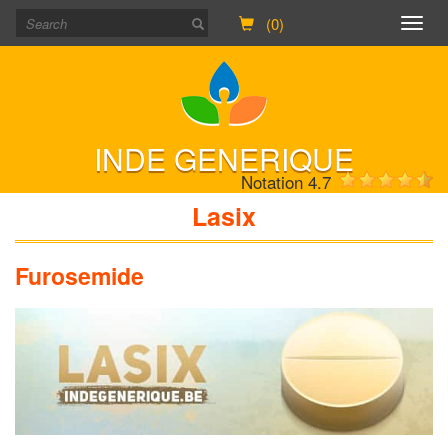
(0)
Togg
navig
INDE GENERIQUE
Notation 4.7
Lasix
Furosemide