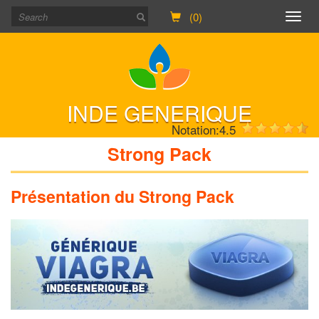
(0)
Togg
navig
INDE GENERIQUE
Notation:
4.5
Strong Pack
Présentation du Strong Pack